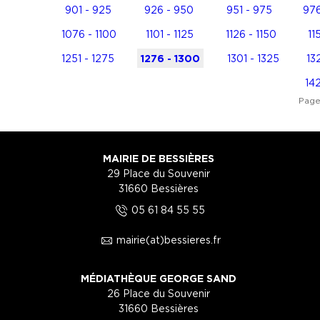
901 - 925
926 - 950
951 - 975
976
1076 - 1100
1101 - 1125
1126 - 1150
11
1251 - 1275
1276 - 1300
1301 - 1325
13
142
Page
MAIRIE DE BESSIÈRES
29 Place du Souvenir
31660 Bessières
5
05 61 84 55 55
1
mairie(at)bessieres.fr
MÉDIATHÈQUE GEORGE SAND
26 Place du Souvenir
31660 Bessières