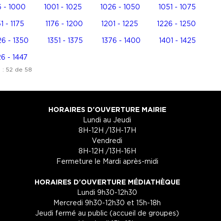
 - 1000
1001 - 1025
1026 - 1050
1051 - 1075
51 - 1175
1176 - 1200
1201 - 1225
1226 - 1250
26 - 1350
1351 - 1375
1376 - 1400
1401 - 1425
6 - 1447
 : 52 de 58
HORAIRES D'OUVERTURE MAIRIE
Lundi au Jeudi
8H-12H /13H-17H
Vendredi
8H-12H /13H-16H
Fermeture le Mardi après-midi
HORAIRES D'OUVERTURE MÉDIATHÈQUE
Lundi 9h30-12h30
Mercredi 9h30-12h30 et 15h-18h
Jeudi fermé au public (accueil de groupes)