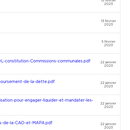
13 février
2023
13 février
2023
5 février
2023
L-constitution-Commissions-communales.pdf
22 janvier
2023
boursement-de-la-dette.pdf
22 janvier
2023
ation-pour-engager-liquider-et-mandater-les-
22 janvier
2023
s-de-la-CAO-et-MAPA.pdf
22 janvier
2023