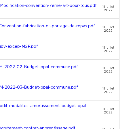
odification-convention-7eme-art-pour-tous.pdf
11 juillet
2022
nvention-fabrication-et-portage-de-repas.pdf
11 juillet
2022
ubv-excep-M2P.pdf
11 juillet
2022
DM-2022-02-Budget-ppal-commune.pdf
11 juillet
2022
DM-2022-03-Budget-ppal-commune.pdf
11 juillet
2022
dif-modalites-amortissement-budget-ppal-
11 juillet
2022
rutement-contrat-apprentissage.pdf