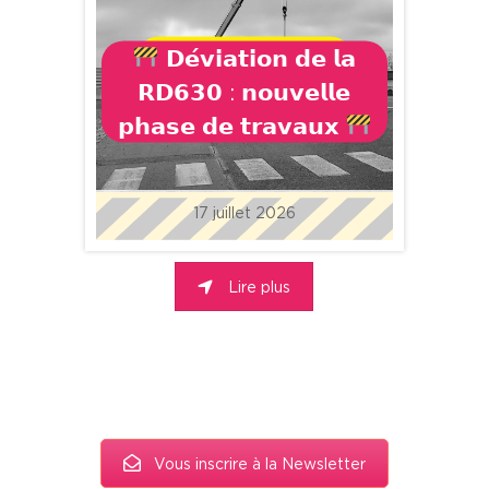
𝗗𝗲́𝘃𝗶𝗮𝘁𝗶𝗼𝗻 𝗱𝗲 𝗹𝗮
𝗥𝗗𝟲𝟯𝟬 : 𝗻𝗼𝘂𝘃𝗲𝗹𝗹𝗲
𝗽𝗵𝗮𝘀𝗲 𝗱𝗲 𝘁𝗿𝗮𝘃𝗮𝘂𝘅
17 juillet 2026
Lire plus
Vous inscrire à la Newsletter