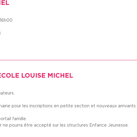
HEL
à 16h00
i
’ÉCOLE LOUISE MICHEL
mateurs.
mairie pour les inscriptions en petite section et nouveaux arrivants 
rtail famille.
er ne pourra être accepté sur les structures Enfance Jeunesse.