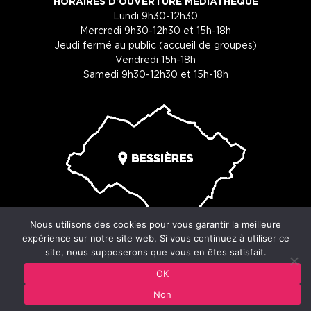
HORAIRES D'OUVERTURE MÉDIATHÈQUE
Lundi 9h30-12h30
Mercredi 9h30-12h30 et 15h-18h
Jeudi fermé au public (accueil de groupes)
Vendredi 15h-18h
Samedi 9h30-12h30 et 15h-18h
Nous utilisons des cookies pour vous garantir la meilleure
expérience sur notre site web. Si vous continuez à utiliser ce
site, nous supposerons que vous en êtes satisfait.
© Copyright 2026 - Ville de Bessières - 29 place du souvenir -
OK
31660 Bessières
Non
Mentions légales
-
Cookies