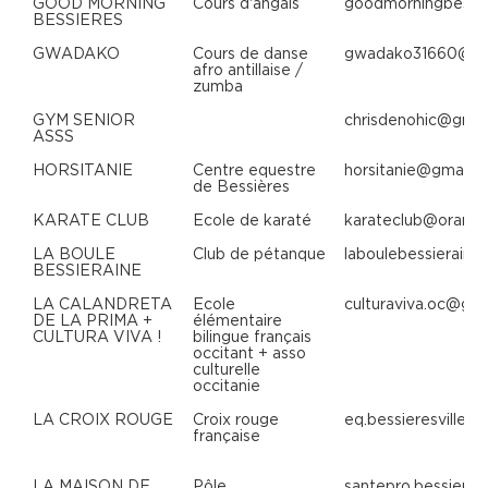
GOOD MORNING
Cours d'angais
goodmorningbessie
BESSIERES
GWADAKO
Cours de danse
gwadako31660@gm
afro antillaise /
zumba
GYM SENIOR
chrisdenohic@gmai
ASSS
HORSITANIE
Centre equestre
horsitanie@gmail.
de Bessières
KARATE CLUB
Ecole de karaté
karateclub@orange
LA BOULE
Club de pétanque
laboulebessierain
BESSIERAINE
LA CALANDRETA
Ecole
culturaviva.oc@gm
DE LA PRIMA +
élémentaire
CULTURA VIVA !
bilingue français
occitant + asso
culturelle
occitanie
LA CROIX ROUGE
Croix rouge
eq.bessieresvillem
française
LA MAISON DE
Pôle
santepro.bessiere