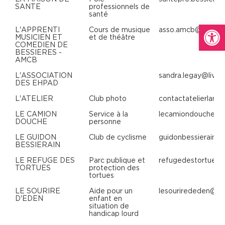
SANTE
professionnels de
santé
Ouvrir la
L'APPRENTI
Cours de musique
asso.amcb@gmail.
MUSICIEN ET
et de théâtre
COMEDIEN DE
BESSIERES -
AMCB
L'ASSOCIATION
sandra.legay@live.f
DES EHPAD
L'ATELIER
Club photo
contactatelierlam
LE CAMION
Service à la
lecamiondouche@g
DOUCHE
personne
LE GUIDON
Club de cyclisme
guidonbessierain@
BESSIERAIN
LE REFUGE DES
Parc publique et
refugedestortues
TORTUES
protection des
tortues
LE SOURIRE
Aide pour un
lesourirededen@gm
D'EDEN
enfant en
situation de
handicap lourd