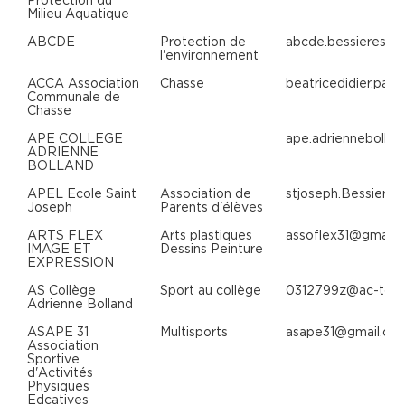
Milieu Aquatique
ABCDE
Protection de
abcde.bessieres@
l'environnement
ACCA Association
Chasse
beatricedidier.pap
Communale de
Chasse
APE COLLEGE
ape.adriennebolla
ADRIENNE
BOLLAND
APEL Ecole Saint
Association de
stjoseph.Bessieres
Joseph
Parents d'élèves
ARTS FLEX
Arts plastiques
assoflex31@gmail.
IMAGE ET
Dessins Peinture
EXPRESSION
AS Collège
Sport au collège
0312799z@ac-toulo
Adrienne Bolland
ASAPE 31
Multisports
asape31@gmail.co
Association
Sportive
d'Activités
Physiques
Edcatives