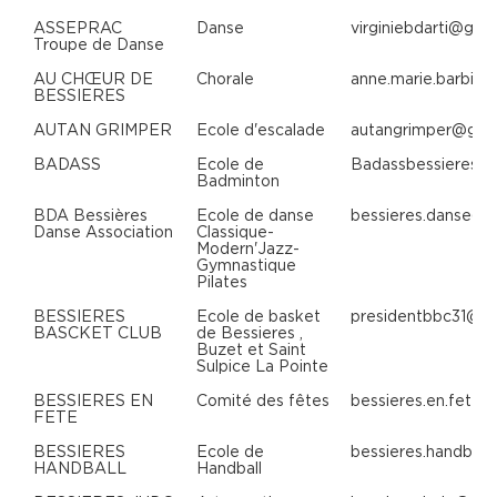
ASSEPRAC
Danse
virginiebdarti@gma
Troupe de Danse
AU CHŒUR DE
Chorale
anne.marie.barbie
BESSIERES
AUTAN GRIMPER
Ecole d'escalade
autangrimper@gma
BADASS
Ecole de
Badassbessieres@
Badminton
BDA Bessières
Ecole de danse
bessieres.danse@g
Danse Association
Classique-
Modern'Jazz-
Gymnastique
Pilates
BESSIERES
Ecole de basket
presidentbbc31@g
BASCKET CLUB
de Bessieres ,
Buzet et Saint
Sulpice La Pointe
BESSIERES EN
Comité des fêtes
bessieres.en.fete
FETE
BESSIERES
Ecole de
bessieres.handbal
HANDBALL
Handball