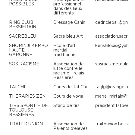
POSSIBLES
professionnel
dans des lieux
différents
RING CLUB
Dressage Canin
cedriclebail@gmail
BESSIERAIN
SACREBLEU!
Sacre bleu Art
association.sacre
SHORINJI KEMPO
Ecole d'art
kenshilouis@yahoo.
HAUTE
martial
GARONNE
traditionnel
SOS RACISME
Association de
sosracismetoulou
lutte contre le
racisme - relais
Bessières
TAI CHI
Cours de TaÏ Chi
tai.jlg@orange.fr
THERAPIES ZEN
Cours de yoga
magali.mirtain@yah
TIRS SPORTIF DE
Stand de tirs
president.tstbess
TOULOUSE
BESSIERES
TRAIT D'UNION
Association de
traitdunion.bessie
Parents d'élèves