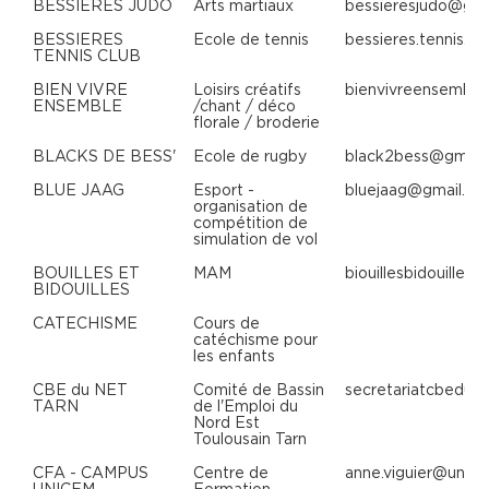
BESSIERES JUDO
Arts martiaux
bessieresjudo@gma
BESSIERES
Ecole de tennis
bessieres.tennis.c
TENNIS CLUB
BIEN VIVRE
Loisirs créatifs
bienvivreensembl
ENSEMBLE
/chant / déco
florale / broderie
BLACKS DE BESS'
Ecole de rugby
black2bess@gmail
BLUE JAAG
Esport -
bluejaag@gmail.c
organisation de
compétition de
simulation de vol
BOUILLES ET
MAM
biouillesbidouilles
BIDOUILLES
CATECHISME
Cours de
catéchisme pour
les enfants
CBE du NET
Comité de Bassin
secretariatcbedun
TARN
de l'Emploi du
Nord Est
Toulousain Tarn
CFA - CAMPUS
Centre de
anne.viguier@unice
UNICEM
Formation