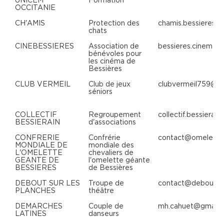
OCCITANIE
CH'AMIS
Protection des
chamis.bessieres@
chats
CINEBESSIERES
Association de
bessieres.cinema@
bénévoles pour
les cinéma de
Bessières
CLUB VERMEIL
Club de jeux
clubvermeil759@g
séniors
COLLECTIF
Regroupement
collectif.bessierai
BESSIERAIN
d'associations
CONFRERIE
Confrérie
contact@omelette
MONDIALE DE
mondiale des
L'OMELETTE
chevaliers de
GEANTE DE
l'omelette géante
BESSIERES
de Bessières
DEBOUT SUR LES
Troupe de
contact@deboutsur
PLANCHES
théâtre
DEMARCHES
Couple de
mh.cahuet@gmail.
LATINES
danseurs