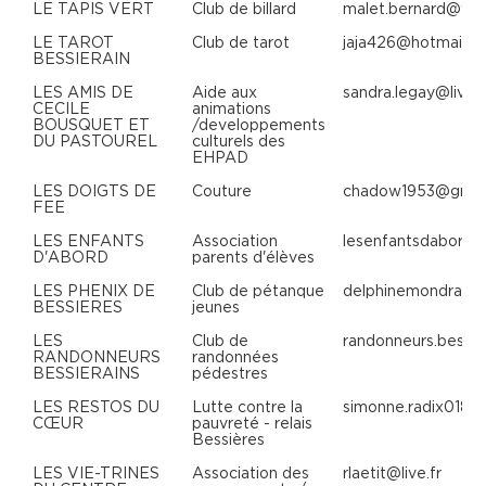
LE TAPIS VERT
Club de billard
malet.bernard@wa
LE TAROT
Club de tarot
jaja426@hotmail.fr
BESSIERAIN
LES AMIS DE
Aide aux
sandra.legay@live.f
CECILE
animations
BOUSQUET ET
/developpements
DU PASTOUREL
culturels des
EHPAD
LES DOIGTS DE
Couture
chadow1953@gmai
FEE
LES ENFANTS
Association
lesenfantsdabord
D'ABORD
parents d'élèves
LES PHENIX DE
Club de pétanque
delphinemondragon
BESSIERES
jeunes
LES
Club de
randonneurs.bessi
RANDONNEURS
randonnées
BESSIERAINS
pédestres
LES RESTOS DU
Lutte contre la
simonne.radix0183
CŒUR
pauvreté - relais
Bessières
LES VIE-TRINES
Association des
rlaetit@live.fr