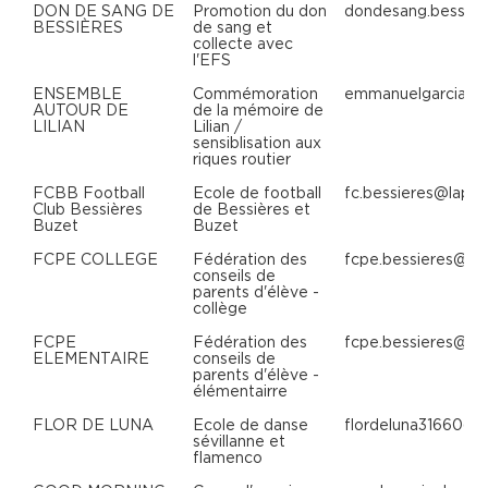
DON DE SANG DE
Promotion du don
dondesang.bessie
BESSIÈRES
de sang et
collecte avec
l'EFS
ENSEMBLE
Commémoration
emmanuelgarcia.o
AUTOUR DE
de la mémoire de
LILIAN
Lilian /
sensiblisation aux
riques routier
FCBB Football
Ecole de football
fc.bessieres@lapos
Club Bessières
de Bessières et
Buzet
Buzet
FCPE COLLEGE
Fédération des
fcpe.bessieres@gm
conseils de
parents d'élève -
collège
FCPE
Fédération des
fcpe.bessieres@gm
ELEMENTAIRE
conseils de
parents d'élève -
élémentairre
FLOR DE LUNA
Ecole de danse
flordeluna31660@g
sévillanne et
flamenco