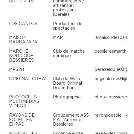
DU CENTRE
commerçants /
artisans et
professions
libérales
LOS CANTOS
Producteur de
spectacles
MAISON
MAM
lamaisondesbarba
BARBAPAPA
MARCHE
Club de marche
bessieresmarcheno
NORDIQUE
nordique
BESSIERES
MPS2B
perezelodie03@gm
ORIGINAL CREW
Club de Wake
originalcrew31@gm
Board Original
Green Park
PHOTOCLUB
Photographie
photo-bessieres@
MULTIMEDIAS
VIDEOS
RAYONS DE
Groupement ASS
rayonsdesoleil_en
SOLEIL EN
MAT Antenne
EHPAD
Bessières
RESEAU DES
Echange entre
reseaudespossibl