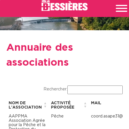
Annuaire des
associations
Rechercher:
NOM DE
ACTIVITÉ
MAIL
L'ASSOCIATION
PROPOSÉE
NOM DE
ACTIVITÉ
MAIL
AAPPMA
Pêche
coord.asape31@gm
L'ASSOCIATION
PROPOSÉE
Association Agrée
pour la Pêche et la
Protection du