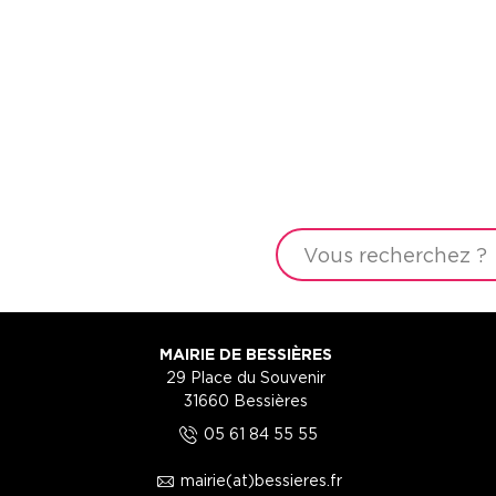
MAIRIE DE BESSIÈRES
29 Place du Souvenir
31660 Bessières
5
05 61 84 55 55
1
mairie(at)bessieres.fr