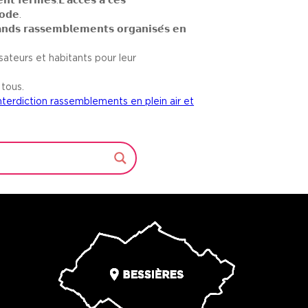
𝗼𝗱𝗲.
𝗿𝗮𝗻𝗱𝘀 𝗿𝗮𝘀𝘀𝗲𝗺𝗯𝗹𝗲𝗺𝗲𝗻𝘁𝘀 𝗼𝗿𝗴𝗮𝗻𝗶𝘀𝗲́𝘀 𝗲𝗻
ateurs et habitants pour leur
 tous.
erdiction rassemblements en plein air et