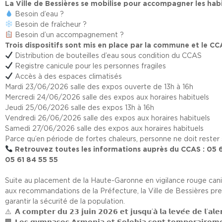
La Ville de Bessières se mobilise pour accompagner les habi
Besoin d’eau ?
Besoin de fraîcheur ?
Besoin d’un accompagnement ?
Trois dispositifs sont mis en place par la commune et le CC
Distribution de bouteilles d’eau sous condition du CCAS
Registre canicule pour les personnes fragiles
Accès à des espaces climatisés
Mardi 23/06/2026 salle des expos ouverte de 13h à 16h
Mercredi 24/06/2026 salle des expos aux horaires habituels
Jeudi 25/06/2026 salle des expos 13h à 16h
Vendredi 26/06/2026 salle des expos aux horaires habituels
Samedi 27/06/2026 salle des expos aux horaires habituels
Parce qu’en période de fortes chaleurs, personne ne doit rester s
Retrouvez toutes les informations auprès du CCAS : 05 61 6
05 61 84 55 55
Suite au placement de la Haute-Garonne en vigilance rouge ca
aux recommandations de la Préfecture, la Ville de Bessières pr
garantir la sécurité de la population.
𝗔̀ 𝗰𝗼𝗺𝗽𝘁𝗲𝗿 𝗱𝘂 𝟮𝟯 𝗷𝘂𝗶𝗻 𝟮𝟬𝟮𝟲 𝗲𝘁 𝗷𝘂𝘀𝗾𝘂’𝗮̀ 𝗹𝗮 𝗹𝗲𝘃𝗲́𝗲 𝗱𝗲 𝗹’𝗮𝗹𝗲
𝗟𝗲𝘀 𝗴𝘆𝗺𝗻𝗮𝘀𝗲𝘀 𝗔𝗿𝗺𝗼𝗻𝗶𝗮 𝗲𝘁 𝗦𝗼𝗹𝗲𝗵𝗶𝗮 𝘀𝗼𝗻𝘁 𝘁𝗲𝗺𝗽𝗼𝗿𝗮𝗶𝗿𝗲𝗺𝗲𝗻