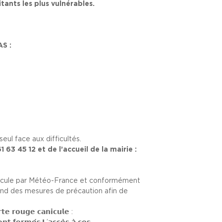
tants les plus vulnérables.
AS :
eul face aux difficultés.
3 45 12 et de l’accueil de la mairie :
nicule par Météo-France et conformément
end des mesures de précaution afin de
𝘁𝗲 𝗿𝗼𝘂𝗴𝗲 𝗰𝗮𝗻𝗶𝗰𝘂𝗹𝗲 :
𝘁 𝗳𝗲𝗿𝗺𝗲́𝘀.𝗟’𝗮𝗰𝗰𝗲̀𝘀 𝗮̀ 𝗰𝗲𝘀