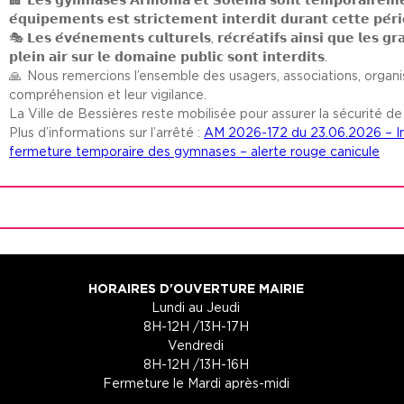
𝗲́𝗾𝘂𝗶𝗽𝗲𝗺𝗲𝗻𝘁𝘀 𝗲𝘀𝘁 𝘀𝘁𝗿𝗶𝗰𝘁𝗲𝗺𝗲𝗻𝘁 𝗶𝗻𝘁𝗲𝗿𝗱𝗶𝘁 𝗱𝘂𝗿𝗮𝗻𝘁 𝗰𝗲𝘁𝘁𝗲 𝗽𝗲́𝗿
𝗟𝗲𝘀 𝗲́𝘃𝗲́𝗻𝗲𝗺𝗲𝗻𝘁𝘀 𝗰𝘂𝗹𝘁𝘂𝗿𝗲𝗹𝘀, 𝗿𝗲́𝗰𝗿𝗲́𝗮𝘁𝗶𝗳𝘀 𝗮𝗶𝗻𝘀𝗶 𝗾𝘂𝗲 𝗹𝗲𝘀 
𝗽𝗹𝗲𝗶𝗻 𝗮𝗶𝗿 𝘀𝘂𝗿 𝗹𝗲 𝗱𝗼𝗺𝗮𝗶𝗻𝗲 𝗽𝘂𝗯𝗹𝗶𝗰 𝘀𝗼𝗻𝘁 𝗶𝗻𝘁𝗲𝗿𝗱𝗶𝘁𝘀.
Nous remercions l’ensemble des usagers, associations, organis
compréhension et leur vigilance.
La Ville de Bessières reste mobilisée pour assurer la sécurité de
Plus d’informations sur l’arrêté :
AM 2026-172 du 23.06.2026 – Int
fermeture temporaire des gymnases – alerte rouge canicule
HORAIRES D'OUVERTURE MAIRIE
Lundi au Jeudi
8H-12H /13H-17H
Vendredi
8H-12H /13H-16H
Fermeture le Mardi après-midi