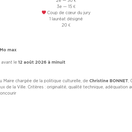
2e — 30 €
3e — 15 €
Coup de cœur du jury
1 lauréat désigné
20 €
6 Mo max
r
avant le
12 août 2026 à minuit
au Maire chargée de la politique culturelle, de
Christine BONNET
,
ux de la Ville. Critères : originalité, qualité technique, adéquatio
oncourir