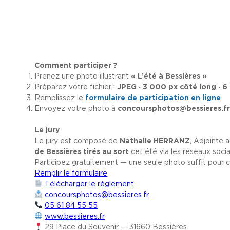
Comment participer ?
Prenez une photo illustrant
« L’été à Bessières »
Préparez votre fichier :
JPEG · 3 000 px côté long · 
Remplissez le
formulaire de participation en ligne
Envoyez votre photo à
concoursphotos@bessieres.f
Le jury
Le jury est composé de
Nathalie HERRANZ
, Adjointe 
de Bessières tirés au sort
cet été via les réseaux socia
Participez gratuitement — une seule photo suffit pour c
Remplir le formulaire
Télécharger le règlement
concoursphotos@bessieres.fr
05 61 84 55 55
www.bessieres.fr
29 Place du Souvenir — 31660 Bessières