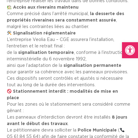
l’entreprise réaliser les travaux dans de bonnes conditions.
Accès aux riverains maintenu
Comme précisé dans l’arrêté municipal,
la desserte des
propriétés riveraines sera constamment assurée
,
malgré les contraintes liées au chantier.
Signalisation réglementaire
L’entreprise Veolia Eau – CGE assurera l’installation,
Ouvrir la
l’entretien et le retrait final :
de la
signalisation temporaire
, conforme à l’instruction
interministérielle du 6 novembre 1992,
ainsi que l’adaptation de la
signalisation permanente
pour garantir sa cohérence avec les panneaux provisoires.
Ces dispositifs seront contrôlés et ajustés si nécessaire
tout au long de la durée des interventions.
Stationnement interdit : modalités de mise en
place
Pour les zones où le stationnement sera considéré comme
gênant :
Les panneaux d’interdiction devront être installés
8 jours
avant le début des travaux
.
Le pétitionnaire devra solliciter la
Police Municipale
(
05 61 84 55 64) afin de faire constater la conformité de la