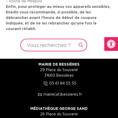
– Route de Mirepoix
Enfin, pour protéger au mieux vos appareils sensibles,
Enedis vous recommande, si possible, de les
débrancher avant l’heure de début de coupure
indiquée, et de ne les rebrancher qu’une fois le
courant rétabli.
Ouvrir la
MAIRIE DE BESSIÈRES
29 Place du Souvenir
31660 Bessières
5
05 61 84 55 55
1
mairie(at)bessieres.fr
MÉDIATHÈQUE GEORGE SAND
26 Place du Souvenir