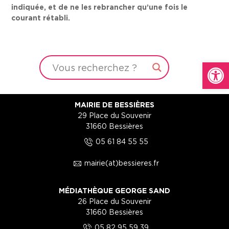
indiquée, et de ne les rebrancher qu’une fois le
courant rétabli.
Ouvrir la
MAIRIE DE BESSIÈRES
29 Place du Souvenir
31660 Bessières
5
05 61 84 55 55
1
mairie(at)bessieres.fr
MÉDIATHÈQUE GEORGE SAND
26 Place du Souvenir
31660 Bessières
5
05 82 95 59 39