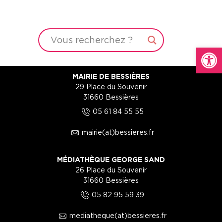
Ouvrir la
MAIRIE DE BESSIÈRES
29 Place du Souvenir
31660 Bessières
5
05 61 84 55 55
1
mairie(at)bessieres.fr
MÉDIATHÈQUE GEORGE SAND
26 Place du Souvenir
31660 Bessières
5
05 82 95 59 39
1
mediatheque(at)bessieres.fr