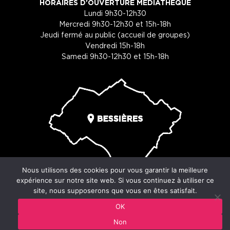
HORAIRES D'OUVERTURE MÉDIATHÈQUE
Lundi 9h30-12h30
Mercredi 9h30-12h30 et 15h-18h
Jeudi fermé au public (accueil de groupes)
Vendredi 15h-18h
Samedi 9h30-12h30 et 15h-18h
Nous utilisons des cookies pour vous garantir la meilleure
expérience sur notre site web. Si vous continuez à utiliser ce
site, nous supposerons que vous en êtes satisfait.
© Copyright 2026 - Ville de Bessières - 29 place du souvenir -
OK
31660 Bessières
Non
Mentions légales
-
Cookies