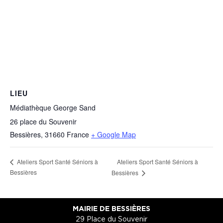
LIEU
Médiathèque George Sand
26 place du Souvenir
Bessières
,
31660
France
+ Google Map
Ateliers Sport Santé Séniors à
Ateliers Sport Santé Séniors à
Bessières
Bessières
MAIRIE DE BESSIÈRES
29 Place du Souvenir