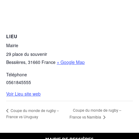
LIEU
Mairie
29 place du souvenir
Bessières
,
31660
France
+ Google Map
Téléphone
0561845555
Voir Lieu site web
Coupe du monde de rugby –
Coupe du monde de rugby –
France vs Uruguay
France vs Namibia