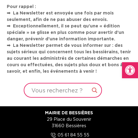
Pour rappel :
La Newsletter est envoyée une fois par mois
seulement, afin de ne pas abuser des envois.
Exceptionnellement, il se peut qu’une « édition
spéciale » se glisse en plus comme pour avertir d’un
danger, prévenir d’une information importante.
La Newsletter permet de vous informer sur : des
sujets sérieux qui concernent tous les bessièrains, tenir
au courant les administrés de certaines démarches en
Ouvrir la
cours ou effectuées, des sujets plus doux et bons à
savoir, et enfin, les événements à venir !
MAIRIE DE BESSIÈRES
29 Place du Souvenir
31660 Bessières
5
05 61 84 55 55