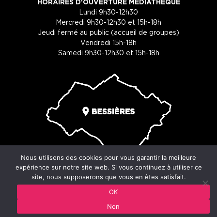
HORAIRES D'OUVERTURE MÉDIATHÈQUE
Lundi 9h30-12h30
Mercredi 9h30-12h30 et 15h-18h
Jeudi fermé au public (accueil de groupes)
Vendredi 15h-18h
Samedi 9h30-12h30 et 15h-18h
Nous utilisons des cookies pour vous garantir la meilleure
expérience sur notre site web. Si vous continuez à utiliser ce
site, nous supposerons que vous en êtes satisfait.
© Copyright 2026 - Ville de Bessières - 29 place du souvenir -
OK
31660 Bessières
Non
Mentions légales
-
Cookies