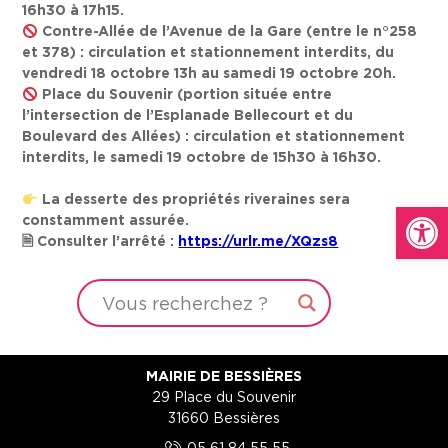
16h30 à 17h15.
Contre-Allée de l’Avenue de la Gare (entre le n°258
et 378) : circulation et stationnement interdits, du
vendredi 18 octobre 13h au samedi 19 octobre 20h.
Place du Souvenir (portion située entre
l’intersection de l’Esplanade Bellecourt et du
Boulevard des Allées) : circulation et stationnement
interdits, le samedi 19 octobre de 15h30 à 16h30.
La desserte des propriétés riveraines sera
Ouvrir la
constamment assurée.
🗎 Consulter l’arrêté :
https://urlr.me/XQzs8
MAIRIE DE BESSIÈRES
29 Place du Souvenir
31660 Bessières
05 61 84 55 55