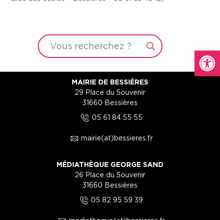
Ouvrir la
MAIRIE DE BESSIÈRES
29 Place du Souvenir
31660 Bessières
5
05 61 84 55 55
1
mairie(at)bessieres.fr
MÉDIATHÈQUE GEORGE SAND
26 Place du Souvenir
31660 Bessières
5
05 82 95 59 39