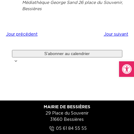
Médiathèque George Sand
26 place du Souvenir,
Bessières
Jour précédent
Jour suivant
S’abonner au calendrier
Ouvrir l
MAIRIE DE BESSIÈRES
29 Place du Souvenir
31660 Bessières
5
05 61 84 55 55