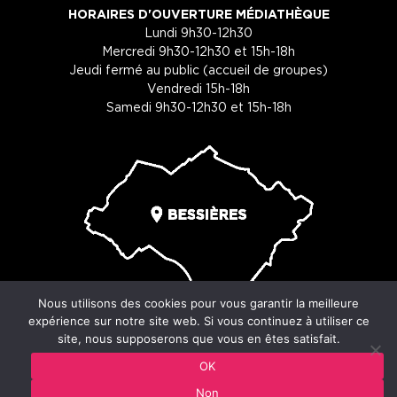
HORAIRES D'OUVERTURE MÉDIATHÈQUE
Lundi 9h30-12h30
Mercredi 9h30-12h30 et 15h-18h
Jeudi fermé au public (accueil de groupes)
Vendredi 15h-18h
Samedi 9h30-12h30 et 15h-18h
Nous utilisons des cookies pour vous garantir la meilleure
expérience sur notre site web. Si vous continuez à utiliser ce
site, nous supposerons que vous en êtes satisfait.
© Copyright 2026 - Ville de Bessières - 29 place du souvenir -
OK
31660 Bessières
Non
Mentions légales
-
Cookies