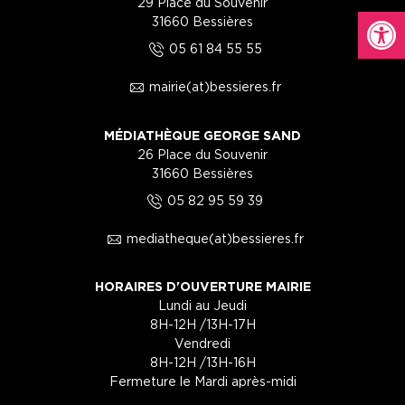
29 Place du Souvenir
Ouvrir la
31660 Bessières
5
05 61 84 55 55
1
mairie(at)bessieres.fr
MÉDIATHÈQUE GEORGE SAND
26 Place du Souvenir
31660 Bessières
5
05 82 95 59 39
1
mediatheque(at)bessieres.fr
HORAIRES D'OUVERTURE MAIRIE
Lundi au Jeudi
8H-12H /13H-17H
Vendredi
8H-12H /13H-16H
Fermeture le Mardi après-midi