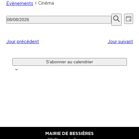
Cinéma
Évènements
Recherche
Navi
08/08/2026
Jour
et
de
Sélectionnez
Recherche
navigation
vues
une
de
Évè
date.
Jour précédent
Jour suivant
vues
Évènements
S’abonner au calendrier
MAIRIE DE BESSIÈRES