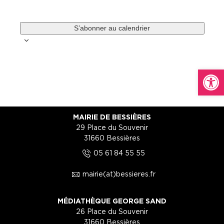
S’abonner au calendrier
Ouvrir la
MAIRIE DE BESSIÈRES
29 Place du Souvenir
31660 Bessières
5
05 61 84 55 55
1
mairie(at)bessieres.fr
MÉDIATHÈQUE GEORGE SAND
26 Place du Souvenir
31660 Bessières