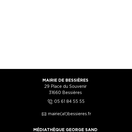
MAIRIE DE BESSIÈRES
29 Place du Souvenir
31660 Bessières
5
05 61 84 55 55
1
mairie(at)bessieres.fr
MÉDIATHÈQUE GEORGE SAND