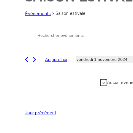
Saison estivale
Évènements
Recherche
Saisir
et
mot-
navigation
clé.
de
Rechercher
vues
Évènements
vendredi 1 novembre 2024
Aujourd’hui
Évènements
par
Sélectionnez
mot-
une
clé.
date.
Aucun évène
Jour précédent