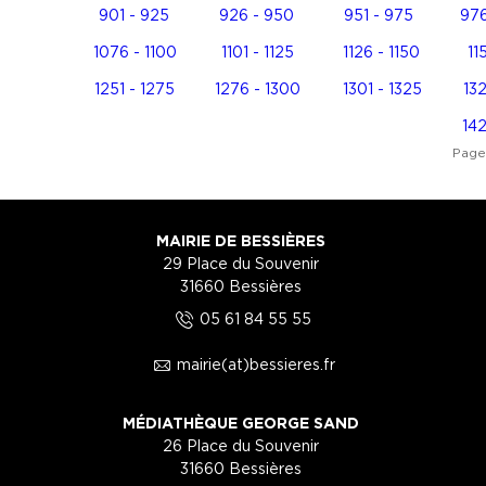
901 - 925
926 - 950
951 - 975
976
1076 - 1100
1101 - 1125
1126 - 1150
11
1251 - 1275
1276 - 1300
1301 - 1325
132
142
Page
MAIRIE DE BESSIÈRES
29 Place du Souvenir
31660 Bessières
5
05 61 84 55 55
1
mairie(at)bessieres.fr
MÉDIATHÈQUE GEORGE SAND
26 Place du Souvenir
31660 Bessières