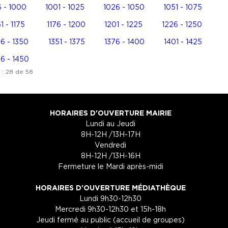
 - 1000
1001 - 1025
1026 - 1050
1051 - 1075
51 - 1175
1176 - 1200
1201 - 1225
1226 - 1250
6 - 1350
1351 - 1375
1376 - 1400
1401 - 1425
6 - 1450
 : 28 de 58
HORAIRES D'OUVERTURE MAIRIE
Lundi au Jeudi
8H-12H /13H-17H
Vendredi
8H-12H /13H-16H
Fermeture le Mardi après-midi
HORAIRES D'OUVERTURE MÉDIATHÈQUE
Lundi 9h30-12h30
Mercredi 9h30-12h30 et 15h-18h
Jeudi fermé au public (accueil de groupes)