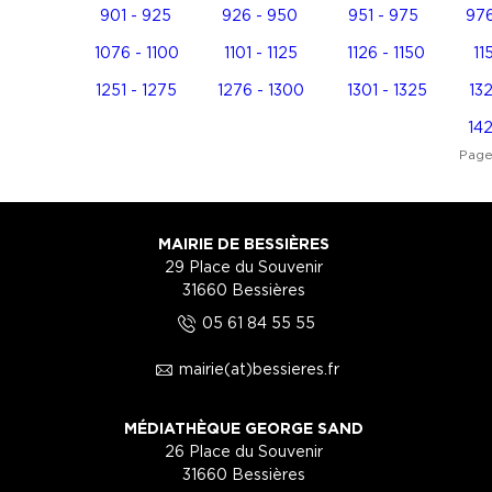
901 - 925
926 - 950
951 - 975
976
1076 - 1100
1101 - 1125
1126 - 1150
11
1251 - 1275
1276 - 1300
1301 - 1325
132
142
Page
MAIRIE DE BESSIÈRES
29 Place du Souvenir
31660 Bessières
5
05 61 84 55 55
1
mairie(at)bessieres.fr
MÉDIATHÈQUE GEORGE SAND
26 Place du Souvenir
31660 Bessières