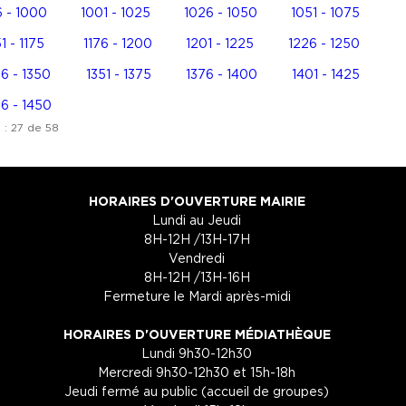
 - 1000
1001 - 1025
1026 - 1050
1051 - 1075
51 - 1175
1176 - 1200
1201 - 1225
1226 - 1250
6 - 1350
1351 - 1375
1376 - 1400
1401 - 1425
6 - 1450
 : 27 de 58
HORAIRES D'OUVERTURE MAIRIE
Lundi au Jeudi
8H-12H /13H-17H
Vendredi
8H-12H /13H-16H
Fermeture le Mardi après-midi
HORAIRES D'OUVERTURE MÉDIATHÈQUE
Lundi 9h30-12h30
Mercredi 9h30-12h30 et 15h-18h
Jeudi fermé au public (accueil de groupes)