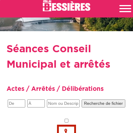
Séances Conseil
Municipal et arrêtés
Actes / Arrêtés / Délibérations