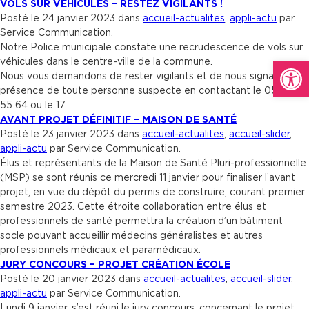
VOLS SUR VÉHICULES – RESTEZ VIGILANTS !
Posté le 24 janvier 2023 dans
accueil-actualites
,
appli-actu
par
Service Communication.
Notre Police municipale constate une recrudescence de vols sur
Ouvrir la
véhicules dans le centre-ville de la commune.
Nous vous demandons de rester vigilants et de nous signaler la
présence de toute personne suspecte en contactant le 05 61 84
55 64 ou le 17.
AVANT PROJET DÉFINITIF – MAISON DE SANTÉ
Posté le 23 janvier 2023 dans
accueil-actualites
,
accueil-slider
,
appli-actu
par Service Communication.
Élus et représentants de la Maison de Santé Pluri-professionnelle
(MSP) se sont réunis ce mercredi 11 janvier pour finaliser l’avant
projet, en vue du dépôt du permis de construire, courant premier
semestre 2023. Cette étroite collaboration entre élus et
professionnels de santé permettra la création d’un bâtiment
socle pouvant accueillir médecins généralistes et autres
professionnels médicaux et paramédicaux.
JURY CONCOURS – PROJET CRÉATION ÉCOLE
Posté le 20 janvier 2023 dans
accueil-actualites
,
accueil-slider
,
appli-actu
par Service Communication.
Lundi 9 janvier, s’est réuni le jury concours, concernant le projet