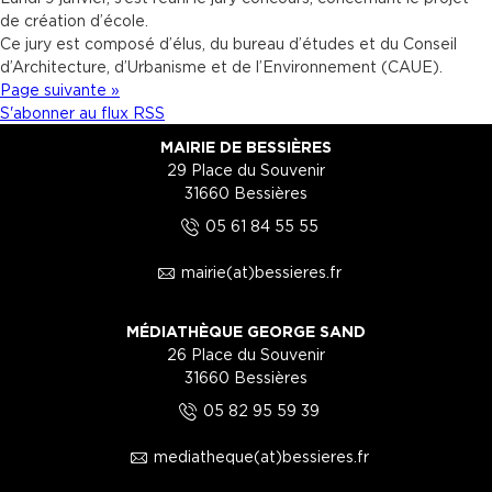
de création d’école.
Ce jury est composé d’élus, du bureau d’études et du Conseil
d’Architecture, d’Urbanisme et de l’Environnement (CAUE).
Page suivante »
S'abonner au flux RSS
MAIRIE DE BESSIÈRES
29 Place du Souvenir
31660 Bessières
5
05 61 84 55 55
1
mairie(at)bessieres.fr
MÉDIATHÈQUE GEORGE SAND
26 Place du Souvenir
31660 Bessières
5
05 82 95 59 39
1
mediatheque(at)bessieres.fr