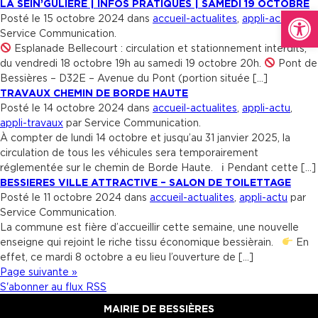
LA SEIN’GULIÈRE | INFOS PRATIQUES | SAMEDI 19 OCTOBRE
Ouvrir la
Posté le 15 octobre 2024 dans
accueil-actualites
,
appli-actu
par
Service Communication.
Esplanade Bellecourt : circulation et stationnement interdits,
du vendredi 18 octobre 19h au samedi 19 octobre 20h.
Pont de
Bessières – D32E – Avenue du Pont (portion située […]
TRAVAUX CHEMIN DE BORDE HAUTE
Posté le 14 octobre 2024 dans
accueil-actualites
,
appli-actu
,
appli-travaux
par Service Communication.
À compter de lundi 14 octobre et jusqu’au 31 janvier 2025, la
circulation de tous les véhicules sera temporairement
réglementée sur le chemin de Borde Haute. ℹ Pendant cette […]
BESSIERES VILLE ATTRACTIVE – SALON DE TOILETTAGE
Posté le 11 octobre 2024 dans
accueil-actualites
,
appli-actu
par
Service Communication.
La commune est fière d’accueillir cette semaine, une nouvelle
enseigne qui rejoint le riche tissu économique bessièrain.
En
effet, ce mardi 8 octobre a eu lieu l’ouverture de […]
Page suivante »
S'abonner au flux RSS
MAIRIE DE BESSIÈRES