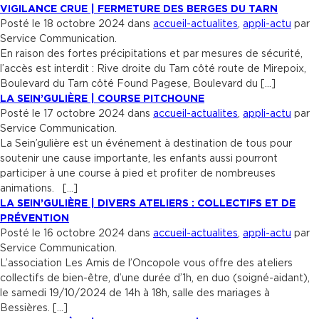
VIGILANCE CRUE | FERMETURE DES BERGES DU TARN
Posté le 18 octobre 2024 dans
accueil-actualites
,
appli-actu
par
Service Communication.
En raison des fortes précipitations et par mesures de sécurité,
l’accès est interdit : Rive droite du Tarn côté route de Mirepoix,
Boulevard du Tarn côté Found Pagese, Boulevard du […]
LA SEIN’GULIÈRE | COURSE PITCHOUNE
Posté le 17 octobre 2024 dans
accueil-actualites
,
appli-actu
par
Service Communication.
La Sein’gulière est un événement à destination de tous pour
soutenir une cause importante, les enfants aussi pourront
participer à une course à pied et profiter de nombreuses
animations. […]
LA SEIN’GULIÈRE | DIVERS ATELIERS : COLLECTIFS ET DE
PRÉVENTION
Posté le 16 octobre 2024 dans
accueil-actualites
,
appli-actu
par
Service Communication.
L’association Les Amis de l’Oncopole vous offre des ateliers
collectifs de bien-être, d’une durée d’1h, en duo (soigné-aidant),
le samedi 19/10/2024 de 14h à 18h, salle des mariages à
Bessières. […]