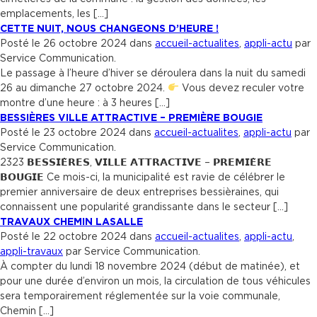
emplacements, les […]
CETTE NUIT, NOUS CHANGEONS D’HEURE !
Posté le 26 octobre 2024 dans
accueil-actualites
,
appli-actu
par
Service Communication.
Le passage à l’heure d’hiver se déroulera dans la nuit du samedi
26 au dimanche 27 octobre 2024.
Vous devez reculer votre
montre d’une heure : à 3 heures […]
BESSIÈRES VILLE ATTRACTIVE – PREMIÈRE BOUGIE
Posté le 23 octobre 2024 dans
accueil-actualites
,
appli-actu
par
Service Communication.
2323 𝗕𝗘𝗦𝗦𝗜𝗘̀𝗥𝗘𝗦, 𝗩𝗜𝗟𝗟𝗘 𝗔𝗧𝗧𝗥𝗔𝗖𝗧𝗜𝗩𝗘 – 𝗣𝗥𝗘𝗠𝗜𝗘̀𝗥𝗘
𝗕𝗢𝗨𝗚𝗜𝗘 Ce mois-ci, la municipalité est ravie de célébrer le
premier anniversaire de deux entreprises bessièraines, qui
connaissent une popularité grandissante dans le secteur […]
TRAVAUX CHEMIN LASALLE
Posté le 22 octobre 2024 dans
accueil-actualites
,
appli-actu
,
appli-travaux
par Service Communication.
À compter du lundi 18 novembre 2024 (début de matinée), et
pour une durée d’environ un mois, la circulation de tous véhicules
sera temporairement réglementée sur la voie communale,
Chemin […]