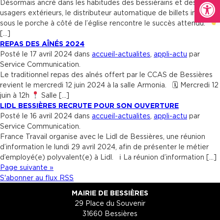
Ouvrir la
Désormais ancré dans les habitudes des bessièrains et des
usagers extérieurs, le distributeur automatique de billets installé
sous le porche à côté de l’église rencontre le succès attendu.
[…]
REPAS DES AÎNÉS 2024
Posté le 17 avril 2024 dans
accueil-actualites
,
appli-actu
par
Service Communication.
Le traditionnel repas des aînés offert par le CCAS de Bessières
revient le mercredi 12 juin 2024 à la salle Armonia. 🗓 Mercredi 12
juin à 12h
Salle […]
LIDL BESSIÈRES RECRUTE POUR SON OUVERTURE
Posté le 16 avril 2024 dans
accueil-actualites
,
appli-actu
par
Service Communication.
France Travail organise avec le Lidl de Bessières, une réunion
d’information le lundi 29 avril 2024, afin de présenter le métier
d’employé(e) polyvalent(e) à Lidl. ℹ La réunion d’information […]
Page suivante »
S'abonner au flux RSS
MAIRIE DE BESSIÈRES
29 Place du Souvenir
31660 Bessières