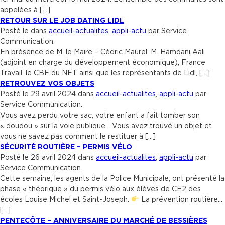
appelées à […]
RETOUR SUR LE JOB DATING LIDL
Posté le dans
accueil-actualites
,
appli-actu
par Service
Communication.
En présence de M. le Maire – Cédric Maurel, M. Hamdani Aäli
(adjoint en charge du développement économique), France
Travail, le CBE du NET ainsi que les représentants de Lidl, […]
RETROUVEZ VOS OBJETS
Posté le 29 avril 2024 dans
accueil-actualites
,
appli-actu
par
Service Communication.
Vous avez perdu votre sac, votre enfant a fait tomber son
« doudou » sur la voie publique… Vous avez trouvé un objet et
vous ne savez pas comment le restituer à […]
SÉCURITÉ ROUTIÈRE – PERMIS VÉLO
Posté le 26 avril 2024 dans
accueil-actualites
,
appli-actu
par
Service Communication.
Cette semaine, les agents de la Police Municipale, ont présenté la
phase « théorique » du permis vélo aux élèves de CE2 des
écoles Louise Michel et Saint-Joseph.
La prévention routière…
[…]
PENTECÔTE – ANNIVERSAIRE DU MARCHÉ DE BESSIÈRES